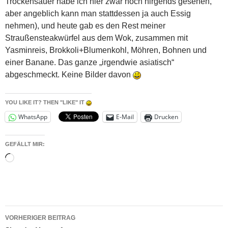
Trockensauer habe ich hier zwar noch nirgends gesehen,
aber angeblich kann man stattdessen ja auch Essig
nehmen), und heute gab es den Rest meiner
Straußensteakwürfel aus dem Wok, zusammen mit
Yasminreis, Brokkoli+Blumenkohl, Möhren, Bohnen und
einer Banane. Das ganze „irgendwie asiatisch“
abgeschmeckt. Keine Bilder davon
YOU LIKE IT? THEN "LIKE" IT
WhatsApp
E-Mail
Drucken
GEFÄLLT MIR:
Wird
geladen …
Beitragsnavigation
VORHERIGER BEITRAG