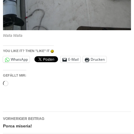
Walla Walla
YOU LIKE IT? THEN "LIKE" IT
WhatsApp
E-Mail
Drucken
GEFÄLLT MIR:
Wird
geladen …
Beitragsnavigation
VORHERIGER BEITRAG
Porca miseria!