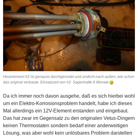
Heizelement #2 ist genauso durchgerostet und undicht nach außen, wie schon
das original verbaute. Einsatzzeit von #2: Sagenhafte 8 Monate
Da ich immer noch davon ausgehe, daß es sich hierbei wohl
um ein Elektro-Korrosionsproblem handelt, habe ich dieses
Mal allerdings ein 12V-Element erstanden und eingebaut.
Das hat zwar im Gegensatz zu den originalen Vetus-Dingern
keinen Thermostaten sondern bedarf einer anderweitigen
Lösung, was aber wohl kein unlösbares Problem darstellen