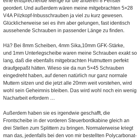
eine entsprechende Menge für die anderen 8 Fenster
geordert. Und außerdem wären meine mitgebrachten 5×28
V4A Pilzkopf-Inbusschrauben ja viel zu kurz gewesen.
Glücklicherweise sei es ihm aber gelungen, fast identisch
aussehende Schrauben in passender Länge zu finden.
Hä? Bei 8mm Scheiben, 4mm Sika,10mm GFK-Stärke,
und 1mm Unterlegscheibe waren meine Schrauben exakt so
lang, daß die ebenfalls mitgebrachten Hutmuttern perfekt
draufgepaßt hätten. Wieso sie da nun 5×45 Schrauben
eingedreht haben, auf denen natürlich nur ganz normale
Muttern sitzen und die jetzt alle 20mm weit vorstehen, wird
wohl sein Geheimnis bleiben. Das wird wohl noch ein wenig
Nacharbeit erfordern …
Außerdem haben sie es irgendwie geschafft, die
Frontscheibe in der vorderen Steuerbordkabine gleich an
drei Stellen zum Splittern zu bringen. Normalerweise kriegt
man das, jedenfalls bei den von mir bestellten Polycarbonat-