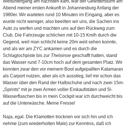
Weltuntergang am nächsten kam, war der Gewittersturm am
Abend meiner ersten Ankunft in Johannesburg Anfang der
1980er. Wir warteten rund 10 Minuten im Eingang, aber es
wurde nicht weniger, also beeilten wir uns, die Sachen ins
Auto zu werfen und machten uns auf den Rückweg zum
Club. Die Fahrzeuge schlichen mit 10-15 Km/h durch die
Gegend, weil man schlicht keine 20m weit sehen konnte,
und als wir am ZYC ankamen und es durch die
Schlaglochpiste bis zur
Thelxinoe
geschafft hatten, stand
das Wasser rund 7-10cm hoch auf dem gesamten Platz. Wir
konnten zwar den vor meinem Boot aufgepallten Katamaran
als Carport nutzen, aber als ich ausstieg, lief mir schon das
Wasser über den Rand der Halbschuhe und nach zwei 15m-
„Sprints“ mit je zwei Armen voller Einkaufstüten und 5l-
Wasserflaschen bis in mein Cockpit war ich durchweicht bis
auf die Unterwäsche. Meine Fresse!
Naja, egal. Die Klamotten trocknen vor sich hin und ich
nehme (zum wiederholten Male) zur Kenntnis, daß ich