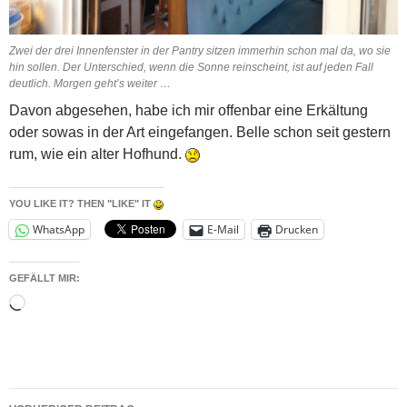
Zwei der drei Innenfenster in der Pantry sitzen immerhin schon mal da, wo sie
hin sollen. Der Unterschied, wenn die Sonne reinscheint, ist auf jeden Fall
deutlich. Morgen geht’s weiter …
Davon abgesehen, habe ich mir offenbar eine Erkältung
oder sowas in der Art eingefangen. Belle schon seit gestern
rum, wie ein alter Hofhund.
YOU LIKE IT? THEN "LIKE" IT
WhatsApp
E-Mail
Drucken
GEFÄLLT MIR:
Wird
geladen …
Beitragsnavigation