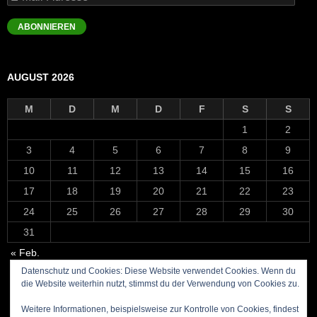
Mail-
Adresse
ABONNIEREN
AUGUST 2026
M
D
M
D
F
S
S
1
2
3
4
5
6
7
8
9
10
11
12
13
14
15
16
17
18
19
20
21
22
23
24
25
26
27
28
29
30
31
« Feb.
Datenschutz und Cookies: Diese Website verwendet Cookies. Wenn du
die Website weiterhin nutzt, stimmst du der Verwendung von Cookies zu.
Weitere Informationen, beispielsweise zur Kontrolle von Cookies, findest