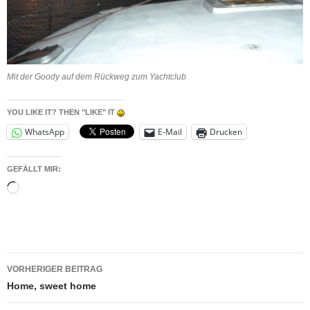
Mit der Goody auf dem Rückweg zum Yachtclub
YOU LIKE IT? THEN "LIKE" IT
WhatsApp
E-Mail
Drucken
GEFÄLLT MIR:
Wird
geladen …
Beitragsnavigation
VORHERIGER BEITRAG
Home, sweet home