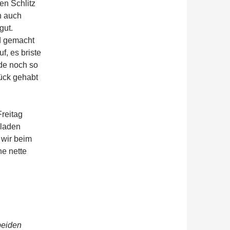
en Schlitz
n auch
gut.
d gemacht
f, es briste
ade noch so
ück gehabt
reitag
eladen
 wir beim
ne nette
beiden