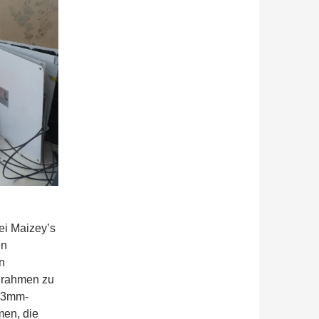
ei Maizey’s
en
n
enrahmen zu
n 3mm-
men, die