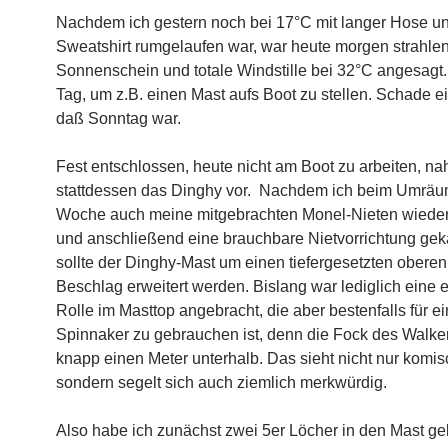
Nachdem ich gestern noch bei 17°C mit langer Hose u
Sweatshirt rumgelaufen war, war heute morgen strahle
Sonnenschein und totale Windstille bei 32°C angesagt.
Tag, um z.B. einen Mast aufs Boot zu stellen. Schade ei
daß Sonntag war.
Fest entschlossen, heute nicht am Boot zu arbeiten, na
stattdessen das Dinghy vor. Nachdem ich beim Umräum
Woche auch meine mitgebrachten Monel-Nieten wiede
und anschließend eine brauchbare Nietvorrichtung geka
sollte der Dinghy-Mast um einen tiefergesetzten oberen 
Beschlag erweitert werden. Bislang war lediglich eine 
Rolle im Masttop angebracht, die aber bestenfalls für e
Spinnaker zu gebrauchen ist, denn die Fock des Walke
knapp einen Meter unterhalb. Das sieht nicht nur komis
sondern segelt sich auch ziemlich merkwürdig.
Also habe ich zunächst zwei 5er Löcher in den Mast geb