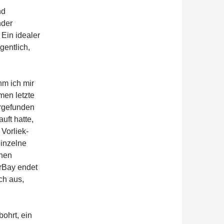
nd
nder
 Ein idealer
gentlich,
hm ich mir
en letzte
rgefunden
uft hatte,
Vorliek-
einzelne
inen
rBay endet
ch aus,
ohrt, ein