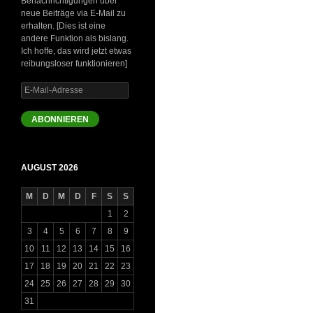
Benachrichtigungen über
neue Beiträge via E-Mail zu
erhalten. [Dies ist eine
andere Funktion als bislang.
Ich hoffe, das wird jetzt etwas
reibungsloser funktionieren]
E-
Mail-
Adresse
ABONNIEREN
AUGUST 2026
M
D
M
D
F
S
S
1
2
3
4
5
6
7
8
9
10
11
12
13
14
15
16
17
18
19
20
21
22
23
24
25
26
27
28
29
30
31