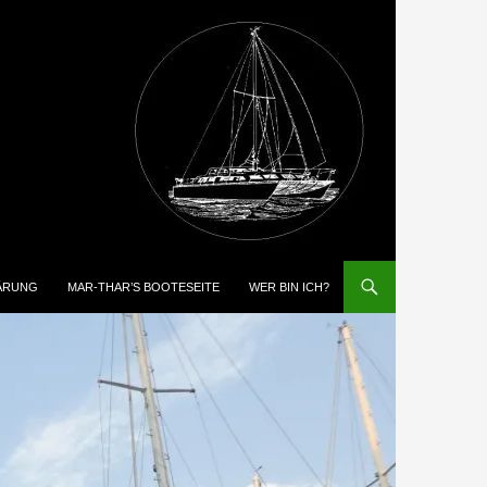
ÄRUNG
MAR-THAR’S BOOTESEITE
WER BIN ICH?