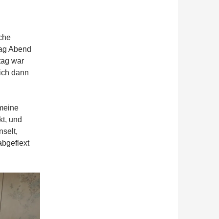
oche
tag Abend
tag war
sich dann
 meine
kt, und
selt,
bgeflext