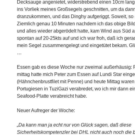
Decksauge angenietet, widerstrebend einen 10cm lang
ins Vorliek meines Großsegels geschnitten, um da dan
dranzukommen, und das Dinghy aufgeriggt. Soweit, so 
Ziemlich genau 10 Minuten nachdem ich das obige Bil
und alles wieder abgerödelt hatte, kam Wind aus Süd au
spontan auf 20-25kts auf und ich war froh, daß ich ger
mein Segel zusammengelegt und eingetütet bekam. Gl
…
Essen gab es diese Woche nur zweimal außerhäusig: F
mittag hatte mich Peter zum Essen auf Lundi Star eing
(Hähnchenbrustfilet mit Penne) und heute Mittag waren
Portugiesen in TuziGazi verabredet, wo ich mir dann ei
Seafood-Platte verabreicht habe.
Neuer Aufreger der Woche:
„Da kann man ja echt nur von Glück sagen, daß diese
Sicherheitskompetenzler bei DHL nicht auch noch die 