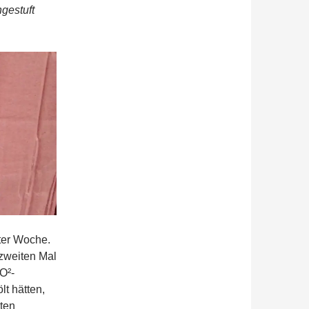
gestuft
zter Woche.
zweiten Mal
O²-
t hätten,
ten