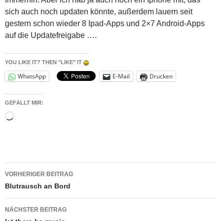
sich auch noch updaten könnte, außerdem lauern seit
gestern schon wieder 8 Ipad-Apps und 2×7 Android-Apps
auf die Updatefreigabe ….
YOU LIKE IT? THEN "LIKE" IT
WhatsApp
E-Mail
Drucken
GEFÄLLT MIR:
Wird
geladen …
Beitragsnavigation
VORHERIGER BEITRAG
Blutrausch an Bord
NÄCHSTER BEITRAG