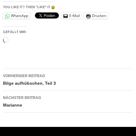
YOU LIKE IT? THEN "LIKE" IT
WhatsApp
E-Mail
Drucken
GEFÄLLT MIR:
Wird
geladen …
Beitragsnavigation
VORHERIGER BEITRAG
Bilge aufhübschen, Teil 3
NÄCHSTER BEITRAG
Marianne