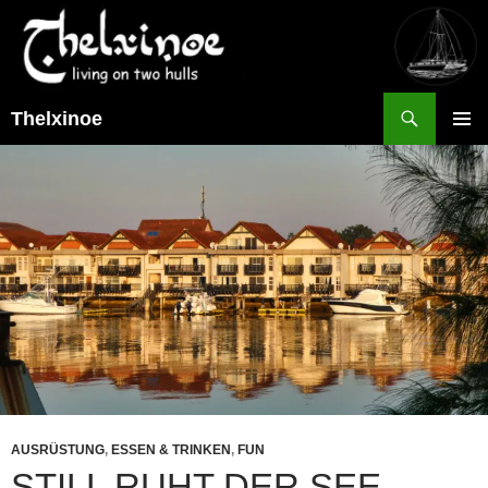
Suchen
Thelxinoe
ZUM
PRIMÄR
INHALT
MENÜ
SPRINGEN
AUSRÜSTUNG
,
ESSEN & TRINKEN
,
FUN
STILL RUHT DER SEE