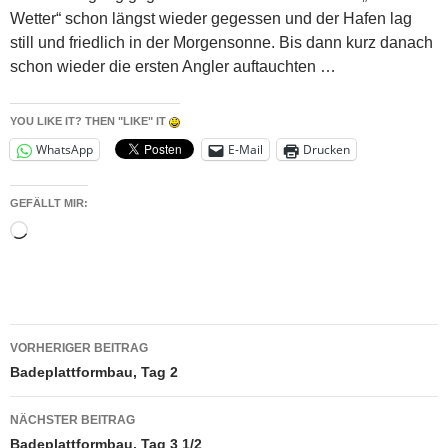
Wetter“ schon längst wieder gegessen und der Hafen lag
still und friedlich in der Morgensonne. Bis dann kurz danach
schon wieder die ersten Angler auftauchten …
YOU LIKE IT? THEN "LIKE" IT
WhatsApp
E-Mail
Drucken
GEFÄLLT MIR:
Wird
geladen …
Beitragsnavigation
VORHERIGER BEITRAG
Badeplattformbau, Tag 2
NÄCHSTER BEITRAG
Badeplattformbau, Tag 3 1/2