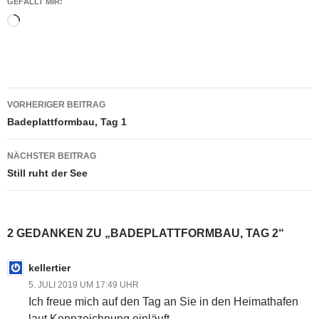
GEFÄLLT MIR:
Wird
geladen …
Beitragsnavigation
VORHERIGER BEITRAG
Badeplattformbau, Tag 1
NÄCHSTER BEITRAG
Still ruht der See
2 GEDANKEN ZU „BADEPLATTFORMBAU, TAG 2“
kellertier
5. JULI 2019 UM 17:49 UHR
Ich freue mich auf den Tag an Sie in den Heimathafen
laut Kennzeichnung einläuft