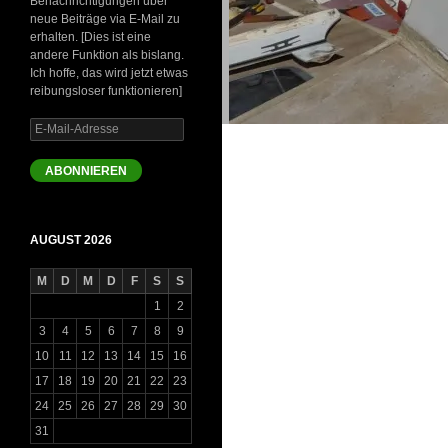
Benachrichtigungen über
neue Beiträge via E-Mail zu
erhalten. [Dies ist eine
andere Funktion als bislang.
Ich hoffe, das wird jetzt etwas
reibungsloser funktionieren]
E-
Mail-
Adresse
ABONNIEREN
AUGUST 2026
M
D
M
D
F
S
S
1
2
3
4
5
6
7
8
9
10
11
12
13
14
15
16
17
18
19
20
21
22
23
24
25
26
27
28
29
30
31