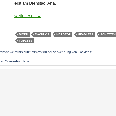
erst am Dienstag. Aha.
(Ob)dachlos über die Feiertage?
weiterlesen
→
BIMINI
DACHLOS
HARDTOP
HEADLESS
SCHATTEN
TOPLESS
bsite weiterhin nutzt, stimmst du der Verwendung von Cookies zu.
ier:
Cookie-Richtlinie