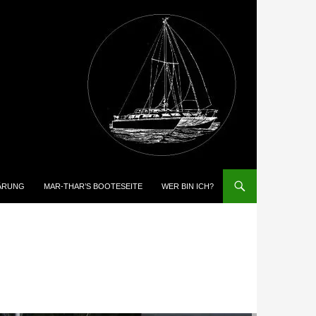
ÄRUNG
MAR-THAR’S BOOTESEITE
WER BIN ICH?