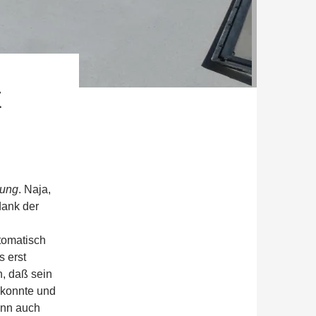
E
nung
. Naja,
dank der
utomatisch
s erst
, daß sein
 konnte und
ann auch