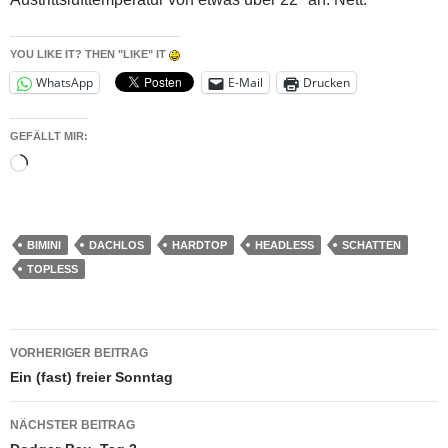
YOU LIKE IT? THEN "LIKE" IT
WhatsApp
E-Mail
Drucken
GEFÄLLT MIR:
Wird
geladen …
BIMINI
DACHLOS
HARDTOP
HEADLESS
SCHATTEN
TOPLESS
Beitragsnavigation
VORHERIGER BEITRAG
Ein (fast) freier Sonntag
NÄCHSTER BEITRAG