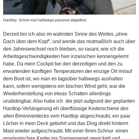
Hardtop. Schon mal halbwegs passend abgeflext.
Derzeit bin ich also im wahrsten Sinne des Wortes „ohne
Dach über dem Kopf“, und werde das mutmaßlich auch über
den Jahreswechsel noch bleiben, so rasant, wie ich die
Arbeitsgeschwindigkeiten hier inzwischen kennengelernt
habe. Da mein Cockpit bei den derzeitigen und den zu
erwartenden künftigen Temperaturen der einzige Ort im/auf
dem Boot ist, wo man es tagsüber halbwegs aushalten
kann, sofern wenigstens ein bischen Wind geht, war die
Wiederherstellung von etwas Schatten allerdings
unabdingbar. Also habe ich die jetzt aufgrund der geplanten
Hardtop-Verlängerung eh überflüssige Kederschiene des
alten Biminiverdecks vom Hardtop abgeschraubt, ein paar
Löcher in mein Deck gebohrt und das Ding direkt hinterm
Mast wieder aufgeschraubt. Mit einer 8mm-Schnur einen
provisorischen Keder ins Sonnensegel gewickelt und