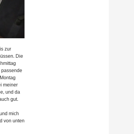
is zur
üssen. Die
chmittag
e passende
 Montag
i meiner
ie, und da
auch gut.
 und mich
nd von unten