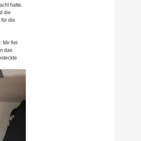
cht hatte.
d die
für die
 Mir fiel
in das
hsteckte