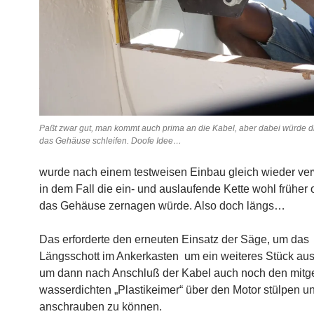
Paßt zwar gut, man kommt auch prima an die Kabel, aber dabei würde di
das Gehäuse schleifen. Doofe Idee…
wurde nach einem testweisen Einbau gleich wieder ver
in dem Fall die ein- und auslaufende Kette wohl früher 
das
Gehäuse zernagen würde. Also doch längs…
Das erforderte den erneuten Einsatz der Säge, um das
Längsschott im Ankerkasten um ein weiteres Stück au
um dann nach Anschluß der Kabel auch noch den mitge
wasserdichten „Plastikeimer“ über den Motor stülpen u
anschrauben zu können.