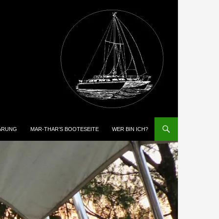
ÄRUNG
MAR-THAR’S BOOTESEITE
WER BIN ICH?