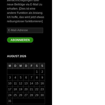
Benachrichtigungen über
neue Beiträge via E-Mail zu
erhalten. [Dies ist eine
andere Funktion als bislang.
Ich hoffe, das wird jetzt etwas
reibungsloser funktionieren]
E-
Mail-
Adresse
ABONNIEREN
AUGUST 2026
M
D
M
D
F
S
S
1
2
3
4
5
6
7
8
9
10
11
12
13
14
15
16
17
18
19
20
21
22
23
24
25
26
27
28
29
30
31