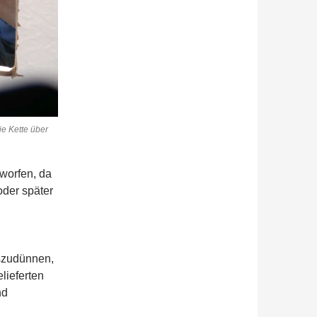
e Kette über
worfen, da
oder später
szudünnen,
lieferten
nd