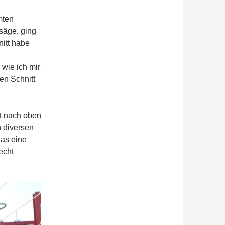
mten
säge, ging
itt habe
wie ich mir
en Schnitt
t nach oben
h diversen
das eine
echt