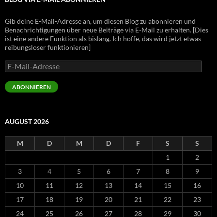
Gib deine E-Mail-Adresse an, um diesen Blog zu abonnieren und
Benachrichtigungen über neue Beiträge via E-Mail zu erhalten. [Dies
ist eine andere Funktion als bislang. Ich hoffe, das wird jetzt etwas
reibungsloser funktionieren]
E-
Mail-
Adresse
ABONNIEREN
AUGUST 2026
M
D
M
D
F
S
S
1
2
3
4
5
6
7
8
9
10
11
12
13
14
15
16
17
18
19
20
21
22
23
24
25
26
27
28
29
30