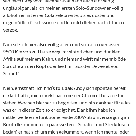
sah mich Greg vom Nachbar-Kat dann auch ein wenig
ungläubig an, als ich meinen ersten Solo-Sundowner völlig
alloholfrei mit einer Cola zelebrierte, bis es duster und
ungemütlich frisch wurde und ich mich lieber nach drinnen
verzog.
Nun sitz ich hier also, völlig allein und von allen verlassen,
9500 Km von zu Hause weg im winterlichen und dunklen
Afrika auf meinem Kahn, und niemand wirft mir mehr blöde
Sprüche an den Kopf oder liest mir aus der Dewezet vor.
Schnüff …
Nein, ernsthaft: Ich find’s toll, daß Andy sich spontan bereit
erklärt hatte, mich direkt nach meiner Chemo-Therapie für
sieben Wochen hierher zu begleiten, und bin dankbar für alles,
was er in dieser Zeit so erledigt hat. Dank ihm habe ich
mittlerweile eine funktionierende 230V-Stromversorgung an
Bord, die nur noch ein paar weiterer Schalter und Steckdosen
bedarf, er hat sich um mich gekümmert, wenn ich mental oder