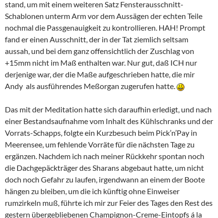
stand, um mit einem weiteren Satz Fensterausschnitt-
Schablonen unterm Arm vor dem Aussägen der echten Teile
nochmal die Passgenauigkeit zu kontrollieren. HAH! Prompt
fand er einen Ausschnitt, der in der Tat ziemlich seltsam
aussah, und bei dem ganz offensichtlich der Zuschlag von
+15mm nicht im Maß enthalten war. Nur gut, daß ICH nur
derjenige war, der die Maße aufgeschrieben hatte, die mir
Andy als ausführendes Meßorgan zugerufen hatte.
Das mit der Meditation hatte sich daraufhin erledigt, und nach
einer Bestandsaufnahme vom Inhalt des Kühlschranks und der
Vorrats-Schapps, folgte ein Kurzbesuch beim Pick’n’Pay in
Meerensee, um fehlende Vorräte für die nächsten Tage zu
ergänzen. Nachdem ich nach meiner Rückkehr spontan noch
die Dachgepäckträger des Sharans abgebaut hatte, um nicht
doch noch Gefahr zu laufen, irgendwann an einem der Boote
hängen zu bleiben, um die ich künftig ohne Einweiser
rumzirkeln muß, führte ich mir zur Feier des Tages den Rest des
gestern übergebliebenen Champignon-Creme-Eintopfs á la