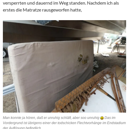
versperrten und dauernd im Weg standen. Nachdem ich als
erstes die Matratze rausgeworfen hatte,
Man konnte ja hören, daß er unruhig schläft, aber soo unruhig
Das im
Vordergrund ist übrigens einer der todschicken Flechtvorhänge im Endstadium
der Auflösung befindlich.