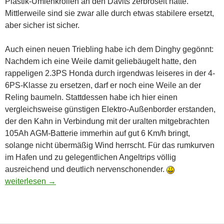
Plastik-Umlenkrollen an den Davits zerbröselt hatte.
Mittlerweile sind sie zwar alle durch etwas stabilere ersetzt,
aber sicher ist sicher.
Auch einen neuen Triebling habe ich dem Dinghy gegönnt:
Nachdem ich eine Weile damit geliebäugelt hatte, den
rappeligen 2.3PS Honda durch irgendwas leiseres in der 4-
6PS-Klasse zu ersetzen, darf er noch eine Weile an der
Reling baumeln. Stattdessen habe ich hier einen
vergleichsweise günstigen Elektro-Außenborder erstanden,
der den Kahn in Verbindung mit der uralten mitgebrachten
105Ah AGM-Batterie immerhin auf gut 6 Km/h bringt,
solange nicht übermäßig Wind herrscht. Für das rumkurven
im Hafen und zu gelegentlichen Angeltrips völlig
ausreichend und deutlich nervenschonender.
Neuer Vortrieb
weiterlesen
→