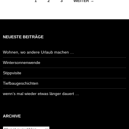
Beitragsnavigation
1
2
3
WEITER →
NEUESTE BEITRÄGE
Wohnen, wo andere Urlaub machen …
Wintersonnenwende
Stippvisite
Tiefbaugeschichten
wenn’s mal wieder etwas länger dauert …
ARCHIVE
Archive