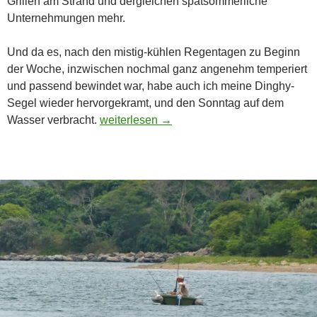
Grillen am Strand und dergleichen spätsommerliche
Unternehmungen mehr.
Und da es, nach den mistig-kühlen Regentagen zu Beginn
der Woche, inzwischen nochmal ganz angenehm temperiert
und passend bewindet war, habe auch ich meine Dinghy-
Segel wieder hervorgekramt, und den Sonntag auf dem
Ostersegeln am Indischen Ozean
Wasser verbracht.
weiterlesen
→