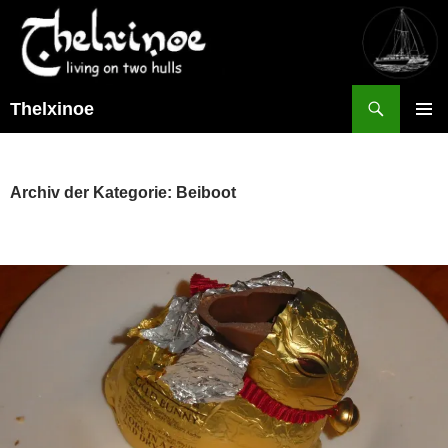
Suchen
Thelxinoe
ZUM
PRIMÄR
INHALT
MENÜ
SPRINGEN
Archiv der Kategorie: Beiboot