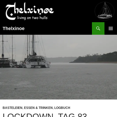
Suchen
Thelxinoe
ZUM
PRIMÄR
INHALT
MENÜ
SPRINGEN
BASTELEIEN
,
ESSEN & TRINKEN
,
LOGBUCH
LOCKDOWN, TAG 83