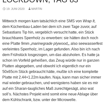
19. JUNI 2020
MARTIN
Mittwoch morgen kam tatsächlich eine SMS von
Wrap It
,
dem Küchenbau-Laden bei dem ich zwei Tage zuvor, auf
Sebastians Tip hin, vergeblich versucht hatte, ein Stück
brauchbares Sperrholz zu erwerben: sie hätten doch noch
eine Platte 9mm „
marinegrade plywood
„, also seewasserfest
verleimtes Sperrholz, im Lager gefunden. Also bin ich nach
dem Frühstück losgezogen, um das abzuholen. Es hatte ja
schon im Vorfeld geheißen, das Zeug würde nur in ganzen
Platten abgegeben, und obwohl ich eigentlich nur ein
50x65cm Stück gebraucht hätte, mußte ich eine komplette
Platte mit 2.44×1.22m kaufen. Naja, kann man sicher immer
mal wieder gebrauchen, und wenigstens haben sie es mir
auf ein Sharan-taugliches Maß zurechtgesägt, also wat
soll’s. Nächstes Projekt wird somit eine neue Ablage über
dem Kühlschrank, bzw. unter der Microwelle.