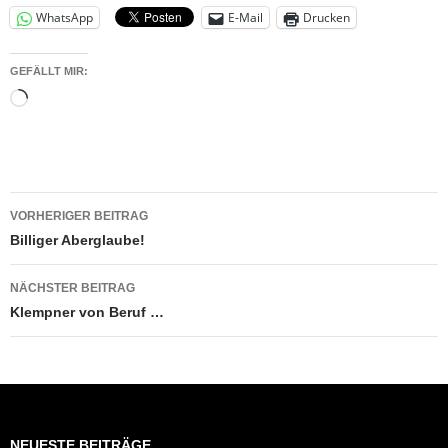
WhatsApp
E-Mail
Drucken
GEFÄLLT MIR:
Wird
geladen …
Beitragsnavigation
VORHERIGER BEITRAG
Billiger Aberglaube!
NÄCHSTER BEITRAG
Klempner von Beruf …
NEUESTE BEITRÄGE