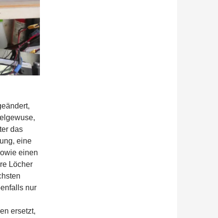
geändert,
abelgewuse,
ter das
ung, eine
owie einen
ere Löcher
chsten
enfalls nur
n ersetzt,