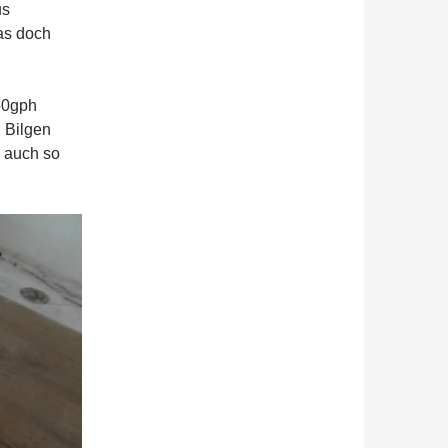
us
was doch
750gph
n Bilgen
 auch so