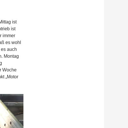
ittag ist
rieb ist
ar immer
daß es wohl
b es auch
n. Montag
g
der Woche
kt „Motor