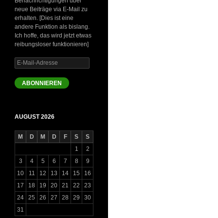
Benachrichtigungen über
neue Beiträge via E-Mail zu
erhalten. [Dies ist eine
andere Funktion als bislang.
Ich hoffe, das wird jetzt etwas
reibungsloser funktionieren]
E-
Mail-
Adresse
ABONNIEREN
AUGUST 2026
M
D
M
D
F
S
S
1
2
3
4
5
6
7
8
9
10
11
12
13
14
15
16
17
18
19
20
21
22
23
24
25
26
27
28
29
30
31