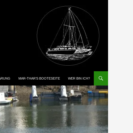
ÄRUNG
MAR-THAR’S BOOTESEITE
WER BIN ICH?