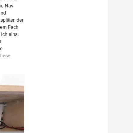
ie Navi
end
plitter, der
 dem Fach
 ich eins
h
te
diese