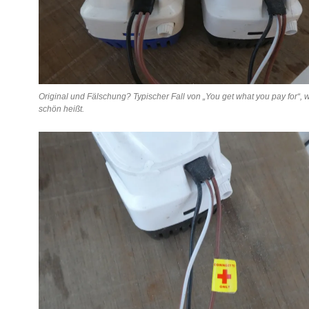
Original und Fälschung? Typischer Fall von „You get what you pay for“, w
schön heißt.