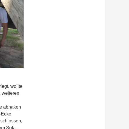
egt, wollte
 weiteren
te abhaken
-Ecke
schlossen,
rm Sofa.