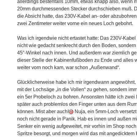
allerdings bestenfalls 10mm, etwas knapp also, wenn 
20mm durchmessenden Stecker durchschieben muß. Da
die Absicht hatte, das 230V-Kabel an- oder abzubohren
zwei Zentimeter weiter vorne ein neues Loch gebohrt.
Was ich irgendwie nicht ertastet hatte: Das 230V-Kabel l
nicht wie gedacht senkrecht durch den Boden, sondern
45°-Winkel nach innen. Und außerdem war ziemlich g
dieser Stelle der Kabinenfußboden zu Ende und alles
weiter vorn noch kam, war schon „Außenwand“.
Glücklicherweise habe ich mir irgendwann angewöhnt, n
mit der Lochsäge „in die Vollen“ zu gehen, sondern imm
ein 5er Probeloch zu bohren. Ansonsten hätte ich zwei
später auch problemlos den Finger unten aus dem Rum
können. Mist aber auch!
Nuja, ein 5mm-Loch versetzt
noch nicht gerade in Panik. Hab es innen und außen m
Senker ein wenig aufgeweitet, mir vorhin im Shop noch
Spritze besorgt, und morgen wird das mit angedicktem