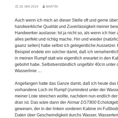
28. MAI 2019
MARTIN
Auch wenn ich mich an dieser Stelle oft und gerne über
handwerkliche Qualität und Zuverlässigkeit meiner bes
Handwerker auslasse: Ist ja nicht so, als wenn ich hier 
alles perfekt und richtig mache. Hin und wieder (natürli
gaanz selten) habe selbst ich gelegentliche Aussetzer
Beispiel endete ein solcher damit, daß ich versehentlic
in meinen Rumpf statt wie eigentlich erwartet in den 
gebohrt habe. Selbstverständlich ungefähr 40cm unter 
Wasserlinie …
Angefangen hatte das Ganze damit, daß ich heute das l
vorhandene Loch im Rumpf (zumindest unter der Wasser
meiner Liste streichen wollte, nachdem nun endlich der
dran ist. Das wäre dann der
Airmar DST800
Echolotge
gewesen, der in der linken vorderen Kabine im Fußbode
Daten über Geschwindigkeit durchs Wasser, Wasserte