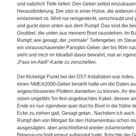
und natürlich Tiefe liefert. Den Geber selbst einzubaue
Herausforderung. Der sitzt in einer Hülse, die widerum
einlaminiert ist. Wird nur reingesteckt, verschraubt und 
und guckt dann unten aus dem Rumpf. Das sind die be
Gnubbel, die unten aus meinem Boot rausstehen. Im B
Rumpf, wie gesagt, der „normale“ Tiefengeber, im Steu
ein vorausschauender Panoptix-Geber, der bis 90m na
sieht und mich im Idealfall davor bewahrt, mal an irgend
„Pass-im-Atoll“-Kante zu zerschellen.
Der frickelige Punkt bei der DST-Installation war indes,
einen NMEA2000-Geber bestellt hatte um die Daten auf
angeschlossenen Plottern darstellen zu können. An d
sitzen ungefähr 5m fest angebrachtes Kabel, dessen a
Ende es nun irgendwie quer durchs Boot in die Nähe d
Ecke zu ziehen galt. Gesagt getan.. Nachdem ich auch
Rumpf den von Morgan für den Hülseneinbau schon m
ausgesägten, aber anschließend wieder zulaminierten
Bilgenausschnitt erneut aufgesägt hatte, flutschte der G