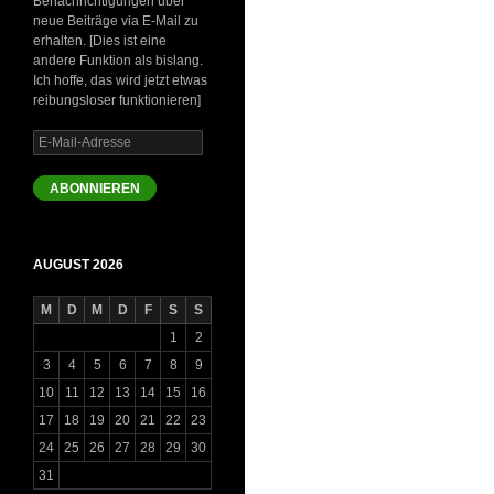
Benachrichtigungen über
neue Beiträge via E-Mail zu
erhalten. [Dies ist eine
andere Funktion als bislang.
Ich hoffe, das wird jetzt etwas
reibungsloser funktionieren]
E-
Mail-
Adresse
ABONNIEREN
AUGUST 2026
M
D
M
D
F
S
S
1
2
3
4
5
6
7
8
9
10
11
12
13
14
15
16
17
18
19
20
21
22
23
24
25
26
27
28
29
30
31