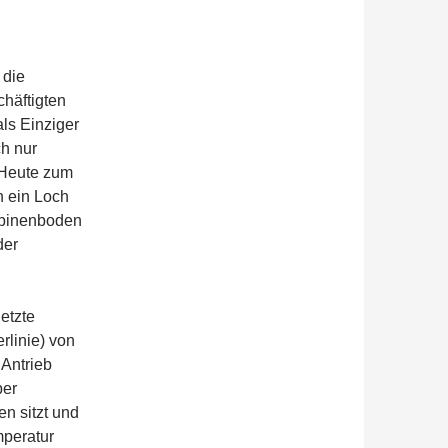
 die
chäftigten
als Einziger
ch nur
. Heute zum
h ein Loch
Kabinenboden
der
etzte
linie) von
 Antrieb
ber
n sitzt und
mperatur