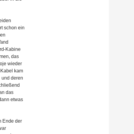
beiden
rt schon ein
gen
Wand
rd-Kabine
mmen, das
oje wieder
V-Kabel kam
, und deren
schließend
man das
 dann etwas
m Ende der
war