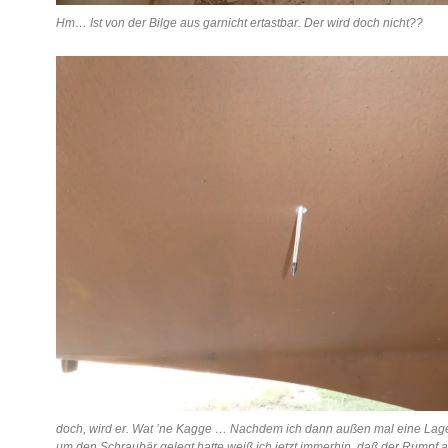
Hm… Ist von der Bilge aus garnicht ertastbar. Der wird doch nicht??
doch, wird er. Wat ’ne Kagge … Nachdem ich dann außen mal eine La
um den Schraubär gelegt hatte weiß ich jetzt immerhin, daß der Rumpf a