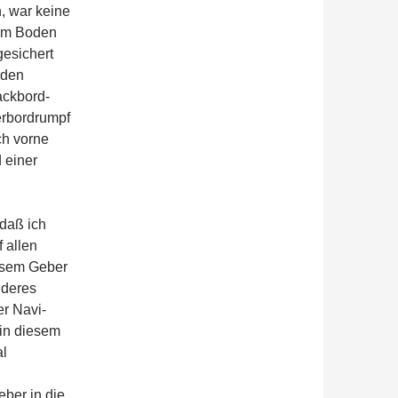
n, war keine
 im Boden
gesichert
iden
ackbord-
erbordrumpf
ch vorne
 einer
 daß ich
 allen
iesem Geber
nderes
er Navi-
 in diesem
al
eber in die