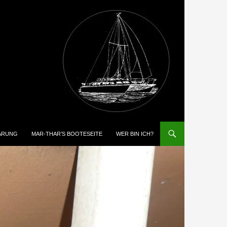
ÄRUNG
MAR-THAR’S BOOTESEITE
WER BIN ICH?