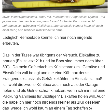
etwas intensivgetoastetes Panini mit Roastbeef auf Ziegenkäse. Mjamm. Und
ja, das war dann auch schon „mein Essen“ für heute. Kann zwar nicht
behaupten, ich wäre jetzt wirklich satt, aber so richtig Hunger habe ich auch
nicht mehr, also bleibt es wohl für heute dabei.
Lediglich Remoulade konnte ich hier noch nirgends
erbeuten.
Das in der Tasse war übrigens der Versuch, Eiskaffee zu
brauen (Es ist jetzt 21h und im Boot sind immer noch über
30°). Da mein Gefrierfach im Kühlschrank mit Gemüse und
Eiswürfeln voll belegt und die eine Kühlbox derzeit
zwingend exclusiv als Getränkekühler im Einsatz ist, muß
ich wohl die zweite Kühlbox auch noch aus der Garage
holen und als Gefrierschrank nutzen, wenn ich mir mal eine
Packung Vanilleeis für „richtigen“ Eiskaffee holen will. Auch
die habe ich hier noch nirgends kleiner als 1Kg gesehen,
das werde ich wohl kaum an einem Tag schaffen :-/