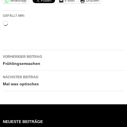
WhatsApp
E-Mail
Drucken
GEFÄLLT MIR:
Wird
geladen …
Beitragsnavigation
VORHERIGER BEITRAG
Frühlingserwachen
NÄCHSTER BEITRAG
Mal was optisches
NEUESTE BEITRÄGE