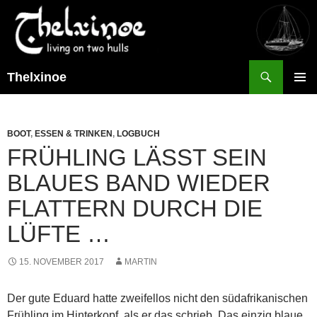
Suchen
Thelxinoe
ZUM
PRIMÄR
INHALT
MENÜ
SPRINGEN
BOOT
,
ESSEN & TRINKEN
,
LOGBUCH
FRÜHLING LÄSST SEIN
BLAUES BAND WIEDER
FLATTERN DURCH DIE
LÜFTE …
15. NOVEMBER 2017
MARTIN
Der gute Eduard hatte zweifellos nicht den südafrikanischen
Frühling im Hinterkopf, als er das schrieb. Das einzig blaue,