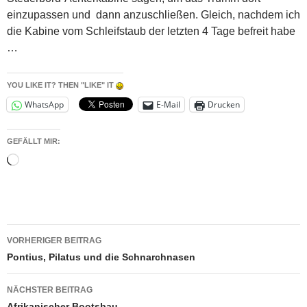
einzupassen und dann anzuschließen. Gleich, nachdem ich
die Kabine vom Schleifstaub der letzten 4 Tage befreit habe
…
YOU LIKE IT? THEN "LIKE" IT
WhatsApp
E-Mail
Drucken
GEFÄLLT MIR:
Wird
geladen …
Beitragsnavigation
VORHERIGER BEITRAG
Pontius, Pilatus und die Schnarchnasen
NÄCHSTER BEITRAG
Afrikanischer Bootsbau