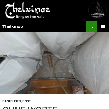
Suchen
Thelxinoe
ZUM
PRIMÄR
INHALT
MENÜ
SPRINGEN
BASTELEIEN
,
BOOT