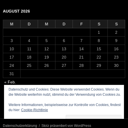
AUGUST 2026
M
D
M
D
F
S
S
1
2
3
4
5
6
7
8
9
10
11
12
13
14
15
16
17
18
19
20
21
22
23
24
25
26
27
28
29
30
31
« Feb.
Datenschutz und Cookies: Diese Website verwendet Cookies. Wenn du
die Website weiterhin nutzt, stimmst du der Verwendung von Cookies zu.
Weitere Informationen, beispielsweise zur Kontrolle von Cookies, findest
du hier:
Cookie-Richtlinie
Datenschutzerklärung
Stolz präsentiert von WordPress