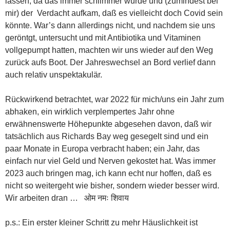
lassen, da das immer schlimmer wurde und (zumindest bei
mir) der Verdacht aufkam, daß es vielleicht doch Covid sein
könnte. War’s dann allerdings nicht, und nachdem sie uns
geröntgt, untersucht und mit Antibiotika und Vitaminen
vollgepumpt hatten, machten wir uns wieder auf den Weg
zurück aufs Boot. Der Jahreswechsel an Bord verlief dann
auch relativ unspektakulär.
Rückwirkend betrachtet, war 2022 für mich/uns ein Jahr zum
abhaken, ein wirklich verplempertes Jahr ohne
erwähnenswerte Höhepunkte abgesehen davon, daß wir
tatsächlich aus Richards Bay weg gesegelt sind und ein
paar Monate in Europa verbracht haben; ein Jahr, das
einfach nur viel Geld und Nerven gekostet hat. Was immer
2023 auch bringen mag, ich kann echt nur hoffen, daß es
nicht so weitergeht wie bisher, sondern wieder besser wird.
Wir arbeiten dran …
ओम नमः शिवाय
p.s.: Ein erster kleiner Schritt zu mehr Häuslichkeit ist