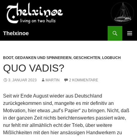
Suchen
Thelxinoe
ZUM
PRIMÄR
INHALT
MENÜ
SPRINGEN
BOOT
,
GEDANKEN UND SPINNEREIEN
,
GESCHICHTEN
,
LOGBUCH
QUO VADIS?
3. JANUAR 2023
MARTIN
2 KOMMENTARE
Seit wir Ende August wieder aus Deutschland
zurückgekommen sind, mangelte es mir definitiv an
Motivation, hier etwas „auf’s Papier“ zu bringen. Nicht, daß
in der ganzen Zeit nichts berichtenswertes passiert wäre,
nur fehlt mir allmählich echt der Trieb, über weitere
Mißlichkeiten mit den hier ansässigen Handwerkern zu