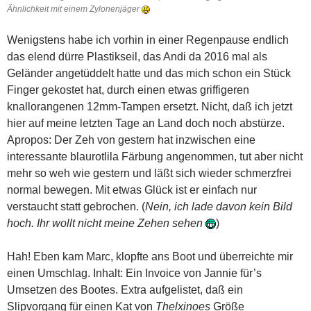
Ähnlichkeit mit einem Zylonenjäger
Wenigstens habe ich vorhin in einer Regenpause endlich
das elend dürre Plastikseil, das Andi da 2016 mal als
Geländer angetüddelt hatte und das mich schon ein Stück
Finger gekostet hat, durch einen etwas griffigeren
knallorangenen 12mm-Tampen ersetzt. Nicht, daß ich jetzt
hier auf meine letzten Tage an Land doch noch abstürze.
Apropos: Der Zeh von gestern hat inzwischen eine
interessante blaurotlila Färbung angenommen, tut aber nicht
mehr so weh wie gestern und läßt sich wieder schmerzfrei
normal bewegen. Mit etwas Glück ist er einfach nur
verstaucht statt gebrochen. (
Nein, ich lade davon kein Bild
hoch. Ihr wollt nicht meine Zehen sehen
)
Hah! Eben kam Marc, klopfte ans Boot und überreichte mir
einen Umschlag. Inhalt: Ein Invoice von Jannie für’s
Umsetzen des Bootes. Extra aufgelistet, daß ein
Slipvorgang für einen Kat von
Thelxinoes
Größe