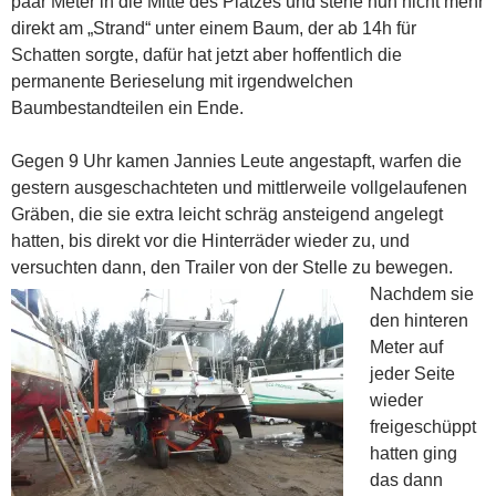
paar Meter in die Mitte des Platzes und stehe nun nicht mehr
direkt am „Strand“ unter einem Baum, der ab 14h für
Schatten sorgte, dafür hat jetzt aber hoffentlich die
permanente Berieselung mit irgendwelchen
Baumbestandteilen ein Ende.
Gegen 9 Uhr kamen Jannies Leute angestapft, warfen die
gestern ausgeschachteten und mittlerweile vollgelaufenen
Gräben, die sie extra leicht schräg ansteigend angelegt
hatten, bis direkt vor die Hinterräder wieder zu, und
versuchten dann, den Trailer von der Stelle zu bewegen.
Nachdem sie
den hinteren
Meter auf
jeder Seite
wieder
freigeschüppt
hatten ging
das dann