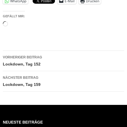
WhatsApp
E-Mail
Drucken
GEFÄLLT MIR:
Wird
geladen …
Beitragsnavigation
VORHERIGER BEITRAG
Lockdown, Tag 152
NÄCHSTER BEITRAG
Lockdown, Tag 159
NEUESTE BEITRÄGE