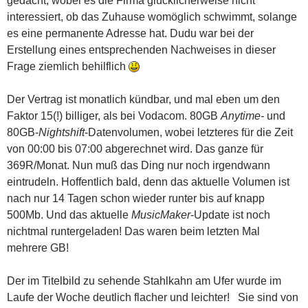
gedacht, wobei es die Firma glücklicherweise nicht
interessiert, ob das Zuhause womöglich schwimmt, solange
es eine permanente Adresse hat. Dudu war bei der
Erstellung eines entsprechenden Nachweises in dieser
Frage ziemlich behilflich
Der Vertrag ist monatlich kündbar, und mal eben um den
Faktor 15(!) billiger, als bei Vodacom. 80GB
Anytime-
und
80GB-
Nightshift
-Datenvolumen, wobei letzteres für die Zeit
von 00:00 bis 07:00 abgerechnet wird. Das ganze für
369R/Monat. Nun muß das Ding nur noch irgendwann
eintrudeln. Hoffentlich bald, denn das aktuelle Volumen ist
nach nur 14 Tagen schon wieder runter bis auf knapp
500Mb. Und das aktuelle
MusicMaker
-Update ist noch
nichtmal runtergeladen! Das waren beim letzten Mal
mehrere GB!
Der im Titelbild zu sehende Stahlkahn am Ufer wurde im
Laufe der Woche deutlich flacher und leichter! Sie sind von