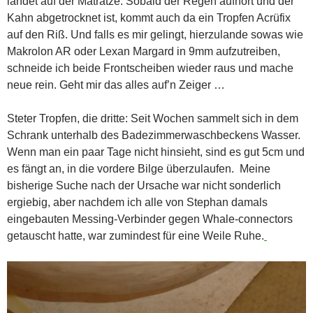
landet auf der Matratze. Sobald der Regen aufhört und der
Kahn abgetrocknet ist, kommt auch da ein Tropfen Acrüfix
auf den Riß. Und falls es mir gelingt, hierzulande sowas wie
Makrolon AR oder Lexan Margard in 9mm aufzutreiben,
schneide ich beide Frontscheiben wieder raus und mache
neue rein. Geht mir das alles auf’n Zeiger …
Steter Tropfen, die dritte: Seit Wochen sammelt sich in dem
Schrank unterhalb des Badezimmerwaschbeckens Wasser.
Wenn man ein paar Tage nicht hinsieht, sind es gut 5cm und
es fängt an, in die vordere Bilge überzulaufen. Meine
bisherige Suche nach der Ursache war nicht sonderlich
ergiebig, aber nachdem ich alle von Stephan damals
eingebauten Messing-Verbinder gegen Whale-connectors
getauscht hatte, war zumindest für eine Weile Ruhe.