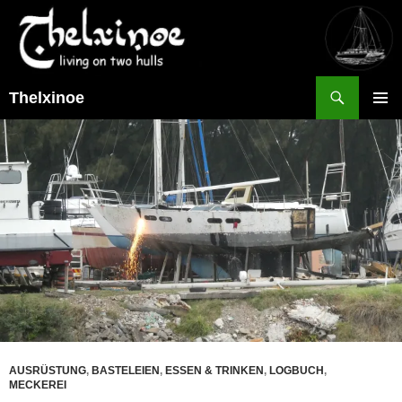
Suchen
Thelxinoe
ZUM
PRIMÄR
INHALT
MENÜ
SPRINGEN
AUSRÜSTUNG
,
BASTELEIEN
,
ESSEN & TRINKEN
,
LOGBUCH
,
MECKEREI