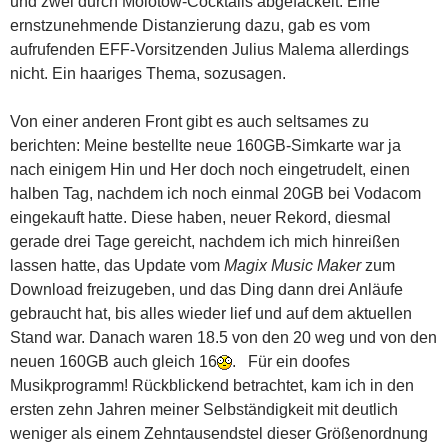
und zwei durch Molotow-Cocktails abgefackelt. Eine
ernstzunehmende Distanzierung dazu, gab es vom
aufrufenden EFF-Vorsitzenden Julius Malema allerdings
nicht. Ein haariges Thema, sozusagen.
Von einer anderen Front gibt es auch seltsames zu
berichten: Meine
bestellte neue 160GB-Simkarte war ja
nach einigem Hin und Her doch noch eingetrudelt, einen
halben Tag, nachdem ich noch einmal 20GB bei Vodacom
eingekauft hatte. Diese haben, neuer Rekord, diesmal
gerade drei Tage gereicht, nachdem ich mich hinreißen
lassen hatte, das Update vom
Magix Music Maker
zum
Download freizugeben, und das Ding dann drei Anläufe
gebraucht hat, bis alles wieder lief und auf dem aktuellen
Stand war. Danach waren 18.5 von den 20 weg und von den
neuen 160GB auch gleich 16
. Für ein doofes
Musikprogramm! Rückblickend betrachtet, kam ich in den
ersten zehn Jahren meiner Selbständigkeit mit deutlich
weniger als einem Zehntausendstel dieser Größenordnung