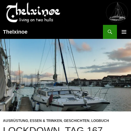
Suchen
Thelxinoe
ZUM
PRIMÄR
INHALT
MENÜ
SPRINGEN
AUSRÜSTUNG
,
ESSEN & TRINKEN
,
GESCHICHTEN
,
LOGBUCH
LOCKDOWN, TAG 167