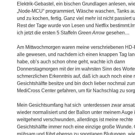
Elektrik-Gebastel, ein bischen Grundlagen anlesen, wi
„Node-MCU“ programmiert, Wäsche waschen, Tanks auf
und zu kochen, fertig. Ganz viel mehr ist nicht passiert 
Rest der Tage wurde von Lesen und Netflix bestimmt.I
ich jetzt die ersten 5 Staffeln
Green Arrow
gesehen…
Am Mittwochmorgen waren meine verschriebenen HD-P
alle gewesen, und nachdem ich einen knappen Tag lan
habe, ob’s auch schon ohne geht, wachte ich dann
Donnerstagmorgen mit der im wahrsten Sinn des Wort
schmerzlichen Erkenntnis auf, daß ich auch noch eine 
Gesichtshälfte besitze und bin doch lieber nochmal zu
MediCross Center gefahren, um für Nachschlag zu sor
Mein Gesichtsumfang hat sich unterdessen zwar ansa
wieder normalisiert und der Ballon unter meinem Auge i
weitgehend verschwunden, allerdings ist meine rechte
Gesichtshälfte immer noch eine einzige große Wunde. G
mühsam und führt ebenso zu spontanen Blutungen, wi