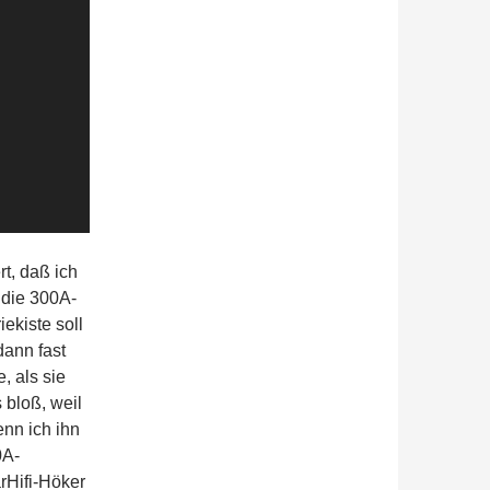
t, daß ich
 die 300A-
iekiste soll
ann fast
, als sie
 bloß, weil
enn ich ihn
0A-
rHifi-Höker