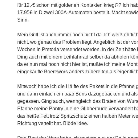
für 12,-€ schon mit goldenen Kontakten kriegt?? Ich habe
17.95€ in D zwei 300A-Automaten bestellt. Macht sowi
Sinn.
Mein Grill ist auch immer noch nicht da. Ich weiß ehrlic
nicht, wo genau das Problem liegt. Angeblich ist der vo
Wochen in Pretoria versendet worden. In der Zeit hätte 
Ding auch mit einem Leihfahrrad selber da abholen kö
da er nun mal noch nicht hier ist, mußte ich meine Mon
eingekaufte Boerewors anders zubereiten als eigentlich
Mittwoch habe ich die Hälfte des Pakets in die Pfanne
und dann einfach ein paar Buns dazugebacken und al
gegessen. Ging auch, wenngleich das Braten von Wurst
Pfanne meine Pantry in eine Glibberbude verwandelt hat
das heiße Fett trotz Spritzschutz einen halben Meter wei
Richtung verteilt hat. Blöde Idee.