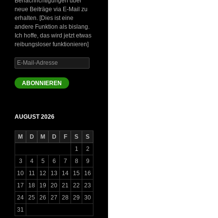
Benachrichtigungen über
neue Beiträge via E-Mail zu
erhalten. [Dies ist eine
andere Funktion als bislang.
Ich hoffe, das wird jetzt etwas
reibungsloser funktionieren]
E-
Mail-
Adresse
ABONNIEREN
AUGUST 2026
M
D
M
D
F
S
S
1
2
3
4
5
6
7
8
9
10
11
12
13
14
15
16
17
18
19
20
21
22
23
24
25
26
27
28
29
30
31