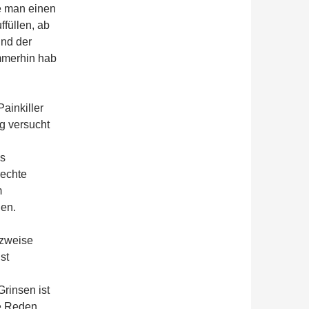
e man einen
füllen, ab
und der
mmerhin hab
ainkiller
g versucht
es
rechte
m
gen.
tzweise
st
rinsen ist
e Reden,