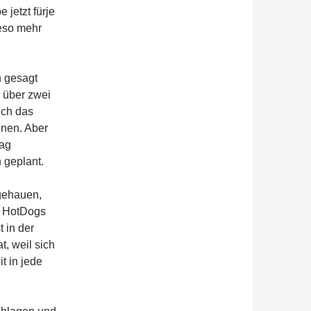
 jetzt fürje
eso mehr
h gesagt
r über zwei
ich das
nnen. Aber
tag
 geplant.
 gehauen,
s HotDogs
 in der
, weil sich
t in jede