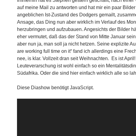
Immerhin hat es Stephen gestern geschafft, nach eine
auf meine Mail zu antworten und hat mir ein paar Bilde
angeblichen Ist-Zustand des Dodgers gemailt, zusamm
Ansage, das Ding nun aber wirklich im Verlauf des Mon
herzubringen und aufzubauen. Angesichts der Bilder hä
eher vermutet, daß das der Stand von Mitte Januar sei
aber nun ja, man soll ja nicht hetzen. Seine explizite 
are working full time on it“ fand ich allerdings eine Frech
nee, is klar. Vollzeit dran seit Weihnachten. Es ist April!
Leuteverarschung ist wohl einfach so ein Mentalitätsdin
Südafrika. Oder die sind hier einfach wirklich alle so l
Diese Diashow benötigt JavaScript.