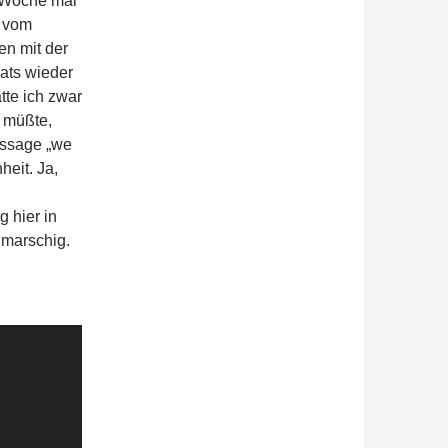
r Woche mal
r vom
en mit der
ats wieder
tte ich zwar
n müßte,
Aussage „we
heit. Ja,
g hier in
ahmarschig.