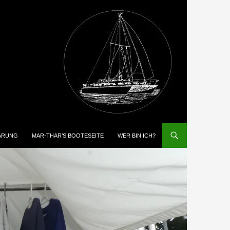
ÄRUNG
MAR-THAR’S BOOTESEITE
WER BIN ICH?