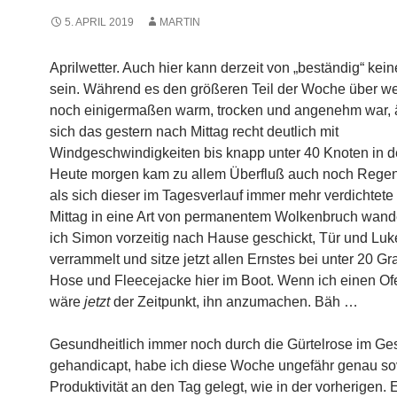
5. APRIL 2019
MARTIN
Aprilwetter. Auch hier kann derzeit von „beständig“ kei
sein. Während es den größeren Teil der Woche über w
noch einigermaßen warm, trocken und angenehm war, 
sich das gestern nach Mittag recht deutlich mit
Windgeschwindigkeiten bis knapp unter 40 Knoten in 
Heute morgen kam zu allem Überfluß auch noch Rege
als sich dieser im Tagesverlauf immer mehr verdichtete
Mittag in eine Art von permanentem Wolkenbruch wand
ich Simon vorzeitig nach Hause geschickt, Tür und Lu
verrammelt und sitze jetzt allen Ernstes bei unter 20 Gr
Hose und Fleecejacke hier im Boot. Wenn ich einen O
wäre
jetzt
der Zeitpunkt, ihn anzumachen. Bäh …
Gesundheitlich immer noch durch die Gürtelrose im Ges
gehandicapt, habe ich diese Woche ungefähr genau so
Produktivität an den Tag gelegt, wie in der vorherigen. 