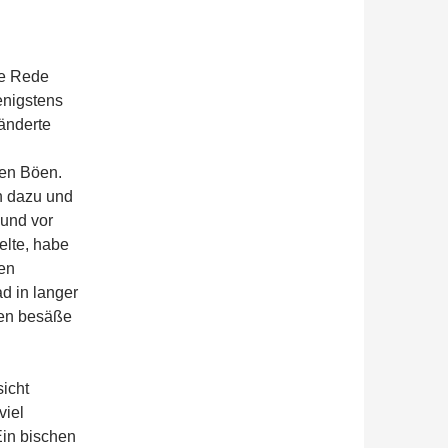
ne Rede
enigstens
änderte
den Böen.
n dazu und
 und vor
elte, habe
ken
ad in langer
fen besäße
icht
viel
Ein bischen