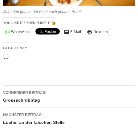
Zufrieden grinsender Koch nach getaner Arbeit
YOU LIKE IT? THEN "LIKE" IT
WhatsApp
E-Mail
Drucken
GEFÄLLT MIR:
Wird
geladen …
Beitragsnavigation
VORHERIGER BEITRAG
Grossschrubbtag
NÄCHSTER BEITRAG
Löcher an der falschen Stelle