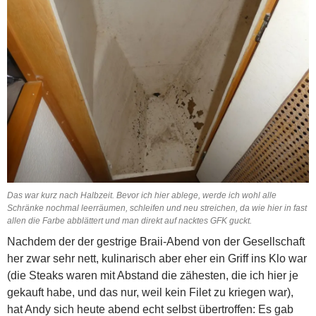
Das war kurz nach Halbzeit. Bevor ich hier ablege, werde ich wohl alle
Schränke nochmal leerräumen, schleifen und neu streichen, da wie hier in fast
allen die Farbe abblättert und man direkt auf nacktes GFK guckt.
Nachdem der der gestrige Braii-Abend von der Gesellschaft
her zwar sehr nett, kulinarisch aber eher ein Griff ins Klo war
(die Steaks waren mit Abstand die zähesten, die ich hier je
gekauft habe, und das nur, weil kein Filet zu kriegen war),
hat Andy sich heute abend echt selbst übertroffen: Es gab