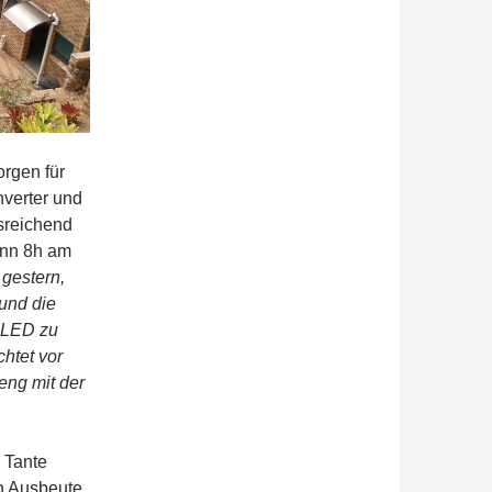
rgen für
verter und
sreichend
enn 8h am
gestern,
 und die
n LED zu
htet vor
eng mit der
h Tante
n Ausbeute