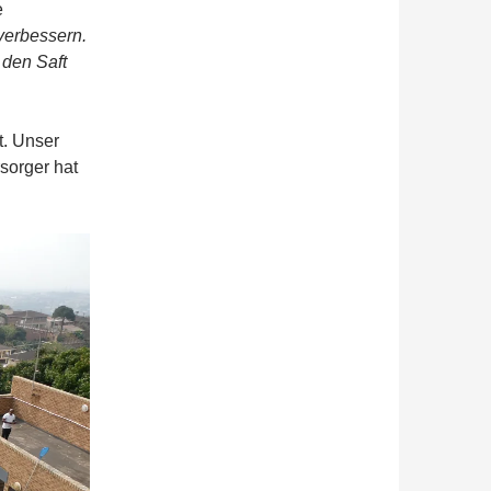
e
 verbessern.
 den Saft
t. Unser
sorger hat