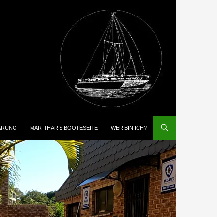
ÄRUNG
MAR-THAR’S BOOTESEITE
WER BIN ICH?