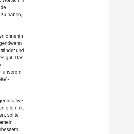
o wörtlich in
nde
t zu haben,
hen ohnehin
irgendwann
tfindet und
es gut. Das
n,
in unserem
tte“-
rinitiative
en offen mit
n, sollte
gemein
erbessern.