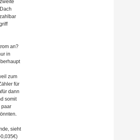
 zweite
m Dach
zahlbar
riff
trom an?
ur in
überhaupt
weil zum
Zähler für
für dann
d somit
n paar
önnten.
nde, sieht
~0,035€)