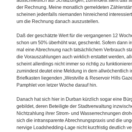
ausschließlich auf Schätzungen, zumindest
steht das s
der Rechnung. Meine monatlich gemeldeten Zählerstä
scheinen jedenfalls niemanden hinreichend interessier
um die Rechnung danach auszustellen.
Daß der geschätzte Wert für die vergangenen 12 Woc
schon um 50% überhöht war, geschenkt. Sofern dann 
mal eine Abrechnung nach tatsächlichem Verbrauch stat
die Vorauszahlungen auch wirklich erstattet werden, all
scheint allerdings nicht immer so richtig zu funktioniere
zumindest deutet eine Meldung in dem allwöchentlich 
Briefkasten liegenden „Westville & Reservoir Hills Gaze
Pamphlet von letzer Woche darauf hin.
Danach hat sich hier in Durban kürzlich sogar eine Bürge
gebildet, deren Beteiligte der Stadtverwaltung inzwisch
Nichtzahlung ihrer Strom- und Wasserrechnungen drohe
sich die intransparente Abrechnungspraxis und die un
nervige Loadshedding-Lage nicht kurzfristig deutlich v