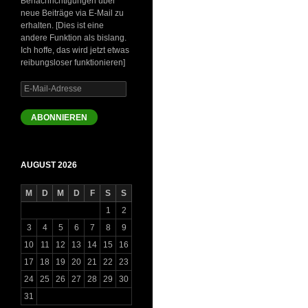
Benachrichtigungen über
neue Beiträge via E-Mail zu
erhalten. [Dies ist eine
andere Funktion als bislang.
Ich hoffe, das wird jetzt etwas
reibungsloser funktionieren]
E-
Mail-
Adresse
ABONNIEREN
AUGUST 2026
M
D
M
D
F
S
S
1
2
3
4
5
6
7
8
9
10
11
12
13
14
15
16
17
18
19
20
21
22
23
24
25
26
27
28
29
30
31