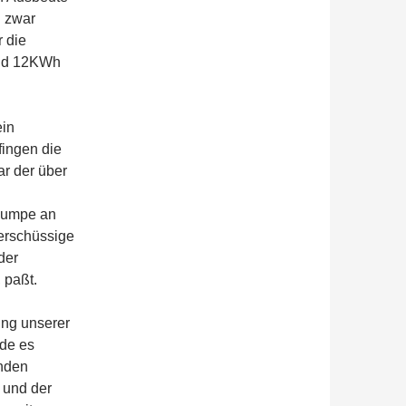
u zwar
 die
und 12KWh
ein
fingen die
r der über
lpumpe an
berschüssige
der
 paßt.
ung unserer
rde es
enden
 und der