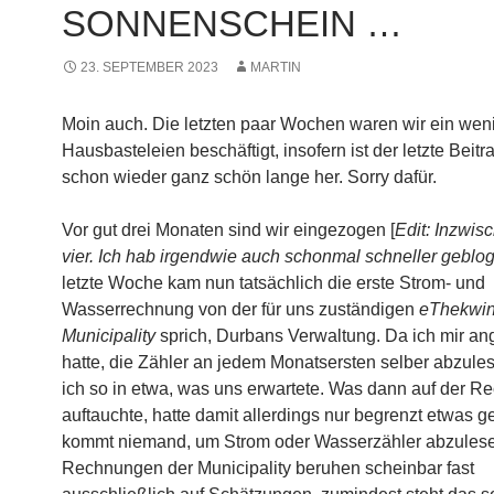
SONNENSCHEIN …
23. SEPTEMBER 2023
MARTIN
Moin auch. Die letzten paar Wochen waren wir ein weni
Hausbasteleien beschäftigt, insofern ist der letzte Beitr
schon wieder ganz schön lange her. Sorry dafür.
Vor gut drei Monaten sind wir eingezogen [
Edit: Inzwis
vier. Ich hab irgendwie auch schonmal schneller geblog
letzte Woche kam nun tatsächlich die erste Strom- und
Wasserrechnung von der für uns zuständigen
eThekwin
Municipality
sprich, Durbans Verwaltung. Da ich mir a
hatte, die Zähler an jedem Monatsersten selber abzule
ich so in etwa, was uns erwartete. Was dann auf der 
auftauchte, hatte damit allerdings nur begrenzt etwas g
kommt niemand, um Strom oder Wasserzähler abzulese
Rechnungen der Municipality beruhen scheinbar fast