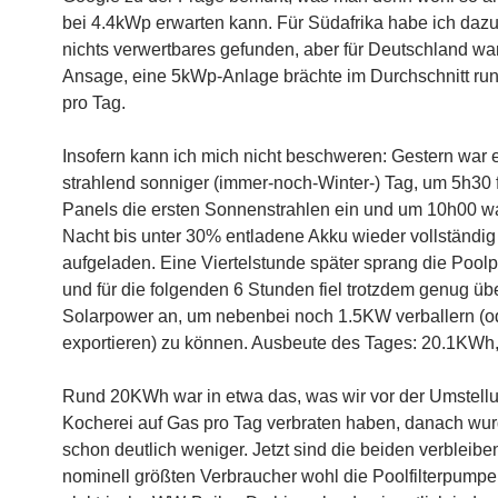
bei 4.4kWp erwarten kann. Für Südafrika habe ich daz
nichts verwertbares gefunden, aber für Deutschland war
Ansage, eine 5kWp-Anlage brächte im Durchschnitt r
pro Tag.
Insofern kann ich mich nicht beschweren: Gestern war 
strahlend sonniger (immer-noch-Winter-) Tag, um 5h30 
Panels die ersten Sonnenstrahlen ein und um 10h00 wa
Nacht bis unter 30% entladene Akku wieder vollständig
aufgeladen. Eine Viertelstunde später sprang die Poo
und für die folgenden 6 Stunden fiel trotzdem genug ü
Solarpower an, um nebenbei noch 1.5KW verballern (o
exportieren) zu können. Ausbeute des Tages: 20.1KWh,
Rund 20KWh war in etwa das, was wir vor der Umstell
Kocherei auf Gas pro Tag verbraten haben, danach wu
schon deutlich weniger. Jetzt sind die beiden verbleib
nominell größten Verbraucher wohl die Poolfilterpumpe