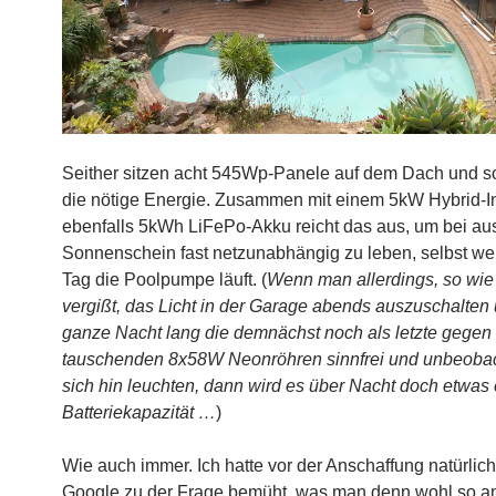
Seither sitzen acht 545Wp-Panele auf dem Dach und so
die nötige Energie. Zusammen mit einem 5kW Hybrid-In
ebenfalls 5kWh LiFePo-Akku reicht das aus, um bei au
Sonnenschein fast netzunabhängig zu leben, selbst w
Tag die Poolpumpe läuft. (
Wenn man allerdings, so wie 
vergißt, das Licht in der Garage abends auszuschalten
ganze Nacht lang die demnächst noch als letzte gege
tauschenden 8x58W Neonröhren sinnfrei und unbeobac
sich hin leuchten, dann wird es über Nacht doch etwas 
Batteriekapazität …
)
Wie auch immer. Ich hatte vor der Anschaffung natürlic
Google zu der Frage bemüht, was man denn wohl so a