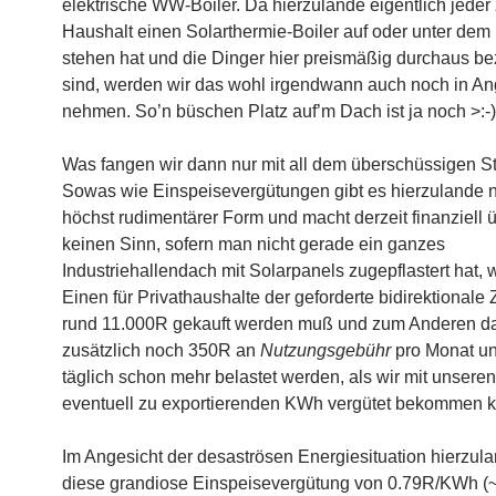
elektrische WW-Boiler. Da hierzulande eigentlich jeder
Haushalt einen Solarthermie-Boiler auf oder unter de
stehen hat und die Dinger hier preismäßig durchaus be
sind, werden wir das wohl irgendwann auch noch in Ang
nehmen. So’n büschen Platz auf’m Dach ist ja noch >:-)
Was fangen wir dann nur mit all dem überschüssigen S
Sowas wie Einspeisevergütungen gibt es hierzulande n
höchst rudimentärer Form und macht derzeit finanziell 
keinen Sinn, sofern man nicht gerade ein ganzes
Industriehallendach mit Solarpanels zugepflastert hat, 
Einen für Privathaushalte der geforderte bidirektionale 
rund 11.000R gekauft werden muß und zum Anderen da
zusätzlich noch 350R an
Nutzungsgebühr
pro Monat un
täglich schon mehr belastet werden, als wir mit unsere
eventuell zu exportierenden KWh vergütet bekommen k
Im Angesicht der desaströsen Energiesituation hierzula
diese grandiose Einspeisevergütung von 0.79R/KWh (