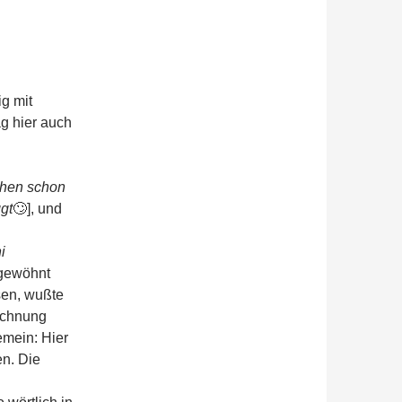
g mit
ag hier auch
chen schon
gt
🙄
], und
i
ngewöhnt
sen, wußte
Rechnung
emein: Hier
n. Die