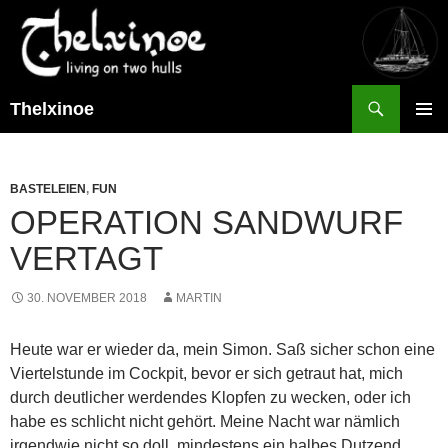
Suchen
Thelxinoe
ZUM
PRIMÄR
INHALT
MENÜ
SPRINGEN
BASTELEIEN
,
FUN
OPERATION SANDWURF
VERTAGT
30. NOVEMBER 2018
MARTIN
Heute war er wieder da, mein Simon. Saß sicher schon eine
Viertelstunde im Cockpit, bevor er sich getraut hat, mich
durch deutlicher werdendes Klopfen zu wecken, oder ich
habe es schlicht nicht gehört. Meine Nacht war nämlich
irgendwie nicht so doll, mindestens ein halbes Dutzend