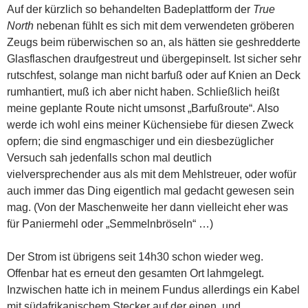
Auf der kürzlich so behandelten Badeplattform der
True
North
nebenan fühlt es sich mit dem verwendeten gröberen
Zeugs beim rüberwischen so an, als hätten sie geshredderte
Glasflaschen draufgestreut und übergepinselt. Ist sicher sehr
rutschfest, solange man nicht barfuß oder auf Knien an Deck
rumhantiert, muß ich aber nicht haben. Schließlich heißt
meine geplante Route nicht umsonst „Barfußroute“. Also
werde ich wohl eins meiner Küchensiebe für diesen Zweck
opfern; die sind engmaschiger und ein diesbezüglicher
Versuch sah jedenfalls schon mal deutlich
vielversprechender aus als mit dem Mehlstreuer, oder wofür
auch immer das Ding eigentlich mal gedacht gewesen sein
mag. (Von der Maschenweite her dann vielleicht eher was
für Paniermehl oder „Semmelnbröseln“ …)
Der Strom ist übrigens seit 14h30 schon wieder weg.
Offenbar hat es erneut den gesamten Ort lahmgelegt.
Inzwischen hatte ich in meinem Fundus allerdings ein Kabel
mit südafrikanischem Stecker auf der einen, und