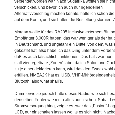
versendet worden war. Nach Südafrika wollten sie nicht
verschicken, und bevor ich auch nur irgendeinen
Alternativvorschlag machen konnte, hatte ich schon die 
auf dem Konto, und sie hatten die Bestellung storniert. 
Morgan wollte für das RA205 inclusive externem Blutoo
Empfänger 3.000R haben, das war weniger als der hal
in Deutschland, und ungefähr ein Drittel von dem, was 
gekostet hat, also habe ich das Ding unter dem Vorbeha
daß es auch tatsächlich funktioniert. Das hat zwar nun 
statt vier regelbare „Zonen“, aber da ich Salon und Cock
zu je einer deklarieren kann, wird das den Zweck wohl
erfüllen. NMEA2K hat es, USB, VHF-Mithörgelegenheit
Blutooth, also what shall’s.
Dummerweise jedoch hatte dieses Radio, wie sich herau
denselben Fehler wie mein altes auch schon: Sobald e
Stromversorgung hing, zeigte es zwar das „Fusion“-Lo
LCD, nur einschalten lassen wollte es sich nicht. Nach