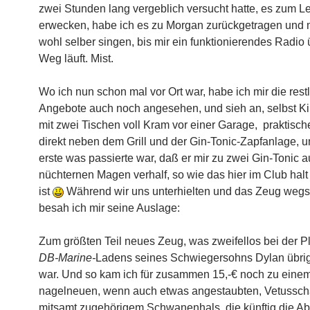
zwei Stunden lang vergeblich versucht hatte, es zum L
erwecken, habe ich es zu Morgan zurückgetragen und m
wohl selber singen, bis mir ein funktionierendes Radio
Weg läuft. Mist.
Wo ich nun schon mal vor Ort war, habe ich mir die rest
Angebote auch noch angesehen, und sieh an, selbst Ki
mit zwei Tischen voll Kram vor einer Garage, praktisc
direkt neben dem Grill und der Gin-Tonic-Zapfanlage, 
erste was passierte war, daß er mir zu zwei Gin-Tonic a
nüchternen Magen verhalf, so wie das hier im Club halt
ist
Während wir uns unterhielten und das Zeug wegsc
besah ich mir seine Auslage:
Zum größten Teil neues Zeug, was zweifellos bei der Pl
DB-Marine-
Ladens seines Schwiegersohns Dylan übri
war. Und so kam ich für zusammen 15,-€ noch zu eine
nagelneuen, wenn auch etwas angestaubten, Vetussch
mitsamt zugehörigem Schwanenhals, die künftig die A