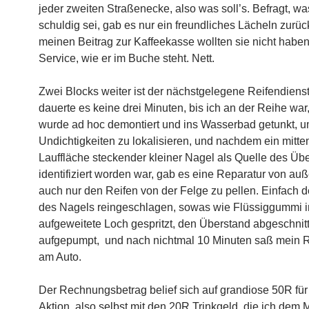
jeder zweiten Straßenecke, also was soll’s. Befragt, wa
schuldig sei, gab es nur ein freundliches Lächeln zurüc
meinen Beitrag zur Kaffeekasse wollten sie nicht habe
Service, wie er im Buche steht. Nett.
Zwei Blocks weiter ist der nächstgelegene Reifendienst
dauerte es keine drei Minuten, bis ich an der Reihe wa
wurde ad hoc demontiert und ins Wasserbad getunkt, 
Undichtigkeiten zu lokalisieren, und nachdem ein mitten
Lauffläche steckender kleiner Nagel als Quelle des Üb
identifiziert worden war, gab es eine Reparatur von au
auch nur den Reifen von der Felge zu pellen. Einfach 
des Nagels reingeschlagen, sowas wie Flüssiggummi in
aufgeweitete Loch gespritzt, den Überstand abgeschnit
aufgepumpt, und nach nichtmal 10 Minuten saß mein 
am Auto.
Der Rechnungsbetrag belief sich auf grandiose 50R für
Aktion, also selbst mit den 20R Trinkgeld, die ich dem 