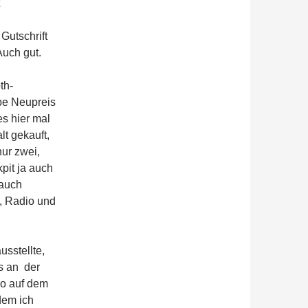
Gutschrift
Auch gut.
th-
be Neupreis
es hier mal
lt gekauft,
nur zwei,
pit ja auch
 auch
, Radio und
sstellte,
s an der
go auf dem
dem ich