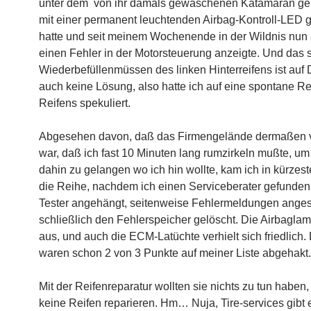
unter dem von ihr damals gewaschenen Katamaran gep
mit einer permanent leuchtenden Airbag-Kontroll-LED 
hatte und seit meinem Wochenende in der Wildnis nun
einen Fehler in der Motorsteuerung anzeigte. Und das 
Wiederbefüllenmüssen des linken Hinterreifens ist auf 
auch keine Lösung, also hatte ich auf eine spontane R
Reifens spekuliert.
Abgesehen davon, daß das Firmengelände dermaßen vo
war, daß ich fast 10 Minuten lang rumzirkeln mußte, um
dahin zu gelangen wo ich hin wollte, kam ich in kürzest
die Reihe, nachdem ich einen Serviceberater gefunden 
Tester angehängt, seitenweise Fehlermeldungen ange
schließlich den Fehlerspeicher gelöscht. Die Airbaglam
aus, und auch die ECM-Latüchte verhielt sich friedlich.
waren schon 2 von 3 Punkte auf meiner Liste abgehakt.
Mit der Reifenreparatur wollten sie nichts zu tun haben
keine Reifen reparieren. Hm… Nuja, Tire-services gibt 