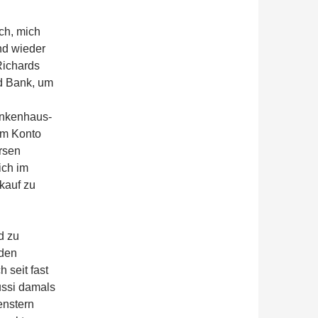
ch, mich
nd wieder
Richards
d Bank, um
ankenhaus-
em Konto
rsen
ich im
kauf zu
d zu
 den
 seit fast
ussi damals
enstern