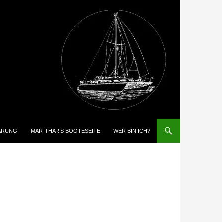
ÄRUNG
MAR-THAR’S BOOTESEITE
WER BIN ICH?