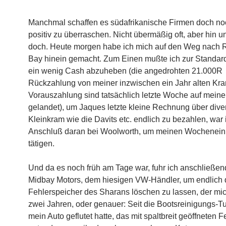
Manchmal schaffen es südafrikanische Firmen doch no
positiv zu überraschen. Nicht übermäßig oft, aber hin u
doch. Heute morgen habe ich mich auf den Weg nach 
Bay hinein gemacht. Zum Einen mußte ich zur Standar
ein wenig Cash abzuheben (die angedrohten 21.000R
Rückzahlung von meiner inzwischen ein Jahr alten Kr
Vorauszahlung sind tatsächlich letzte Woche auf mein
gelandet), um Jaques letzte kleine Rechnung über dive
Kleinkram wie die Davits etc. endlich zu bezahlen, war 
Anschluß daran bei Woolworth, um meinen Wochenein
tätigen.
Und da es noch früh am Tage war, fuhr ich anschließen
Midbay Motors, dem hiesigen VW-Händler, um endlich
Fehlerspeicher des Sharans löschen zu lassen, der mich
zwei Jahren, oder genauer: Seit die Bootsreinigungs-T
mein Auto geflutet hatte, das mit spaltbreit geöffneten F