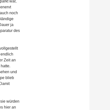
arkt war,
genervt
 auch noch
ständige
Dauer ja
eparatur des
llgestellt
 endlich
er Zeit an
hatte.
sehen und
pe blieb
 Damit
, sie würden
es hier an