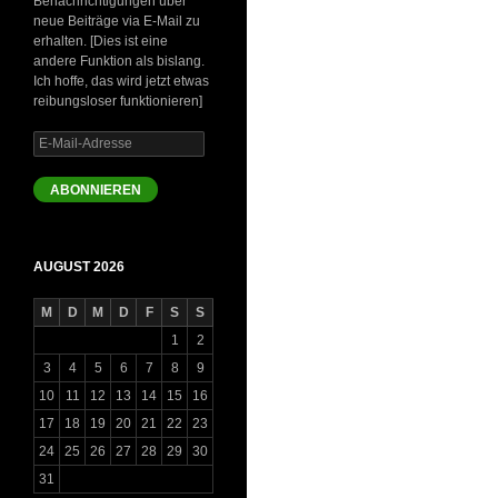
Benachrichtigungen über
neue Beiträge via E-Mail zu
erhalten. [Dies ist eine
andere Funktion als bislang.
Ich hoffe, das wird jetzt etwas
reibungsloser funktionieren]
E-
Mail-
Adresse
ABONNIEREN
AUGUST 2026
M
D
M
D
F
S
S
1
2
3
4
5
6
7
8
9
10
11
12
13
14
15
16
17
18
19
20
21
22
23
24
25
26
27
28
29
30
31