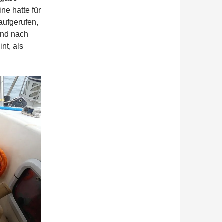
ne hatte für
aufgerufen,
und nach
nt, als