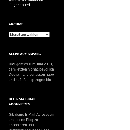
länger dauert …
ARCHIVE
Archive
ALLES AUF ANFANG
Hier
geht es zum Juni 2018,
dem letzten Monat, bevor ich
Deutschland verlassen habe
und aufs Boot gezogen bin.
BLOG VIA E-MAIL
ABONNIEREN
Gib deine E-Mail-Adresse an,
um diesen Blog zu
abonnieren und