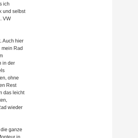
s ich
k und selbst
n. VW
. Auch hier
r, mein Rad
um
 in der
els
ßen, ohne
den Rest
 das leicht
ten,
Rad wieder
 die ganze
Monteur in