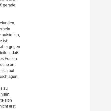
0€ gerade
gefunden,
erbeln
 aufstellen,
 ist
, aber gegen
teilen, daß
ues Fusion
suche an
mich auf
uschlagen.
is zu
Enßlin
te sich
icht erst