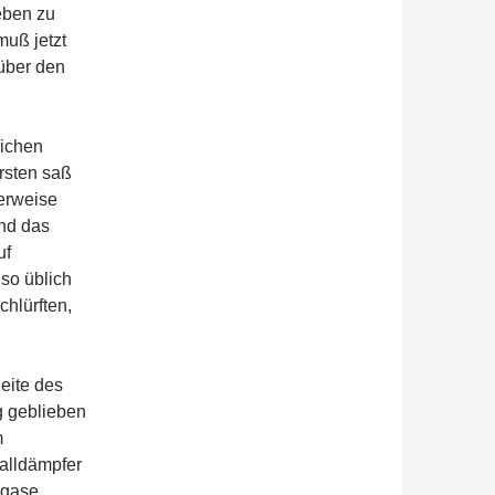
eben zu
uß jetzt
 über den
lichen
rsten saß
herweise
und das
uf
 so üblich
hlürften,
eite des
g geblieben
m
alldämpfer
bgase