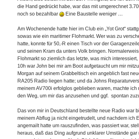
die Hand gedrückt habe, war das mit umgerechnet 3.7
noch so bezahlbar
Eine Baustelle weniger …
Am Wochenende hatte hier im Club ein „Yot Grot“ statt
sowas wie ein maritimer Flohmarkt. Wer was zu versch
hatte, konnte für 50,-R einen Tisch vor der Garagenzeile
und seinen Kram da unters Volk bringen. Normalerweise
Flohmarkt so ziemlich das letzte, was mich interessiert
10h war John bei mir am Boot aufgetaucht um mir mitzu
Morgan auf seinem Grabbeltisch ein angeblich fast ne
RA205 Radio liegen hatte; und da Johns Reparaturver
meinem AV700i erfolglos geblieben waren, machte ich 
den Weg, um mir das anzusehen und ggf. spontan zuz
Das von mir in Deutschland bestellte neue Radio war b
meinem Abflug ja nicht eingetrudelt, und nachdem ich 
angemailt hatte um rauszufinden, was passiert war, stell
heraus, daß das Ding aufgrund unklarer Umstände gar n