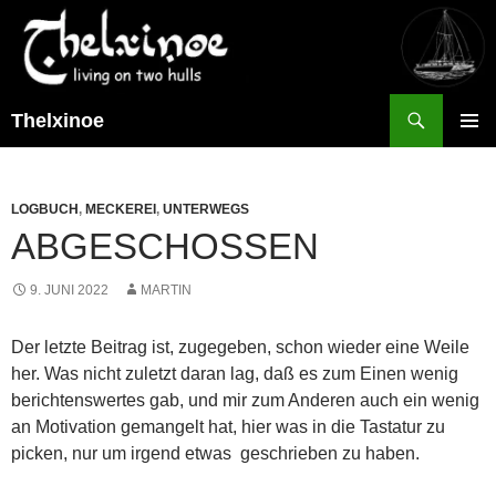
Suchen
Thelxinoe
ZUM
PRIMÄR
INHALT
MENÜ
SPRINGEN
LOGBUCH
,
MECKEREI
,
UNTERWEGS
ABGESCHOSSEN
9. JUNI 2022
MARTIN
Der letzte Beitrag ist, zugegeben, schon wieder eine Weile
her. Was nicht zuletzt daran lag, daß es zum Einen wenig
berichtenswertes gab, und mir zum Anderen auch ein wenig
an Motivation gemangelt hat, hier was in die Tastatur zu
picken, nur um irgend etwas geschrieben zu haben.