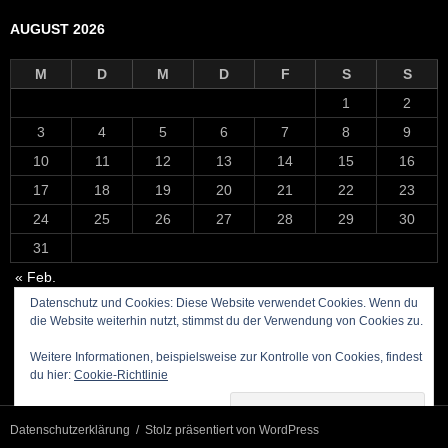
AUGUST 2026
M
D
M
D
F
S
S
1
2
3
4
5
6
7
8
9
10
11
12
13
14
15
16
17
18
19
20
21
22
23
24
25
26
27
28
29
30
31
« Feb.
Datenschutz und Cookies: Diese Website verwendet Cookies. Wenn du
die Website weiterhin nutzt, stimmst du der Verwendung von Cookies zu.
Weitere Informationen, beispielsweise zur Kontrolle von Cookies, findest
du hier:
Cookie-Richtlinie
Datenschutzerklärung
Stolz präsentiert von WordPress