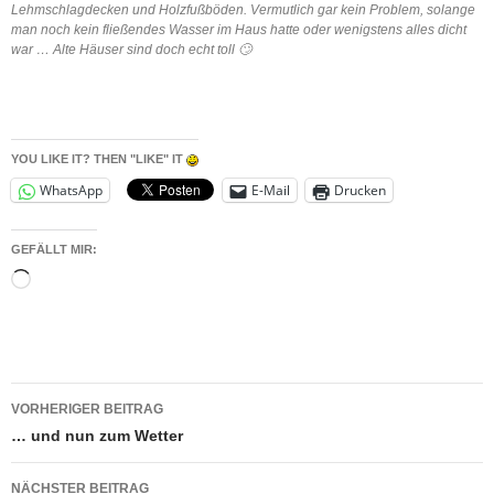
Lehmschlagdecken und Holzfußböden. Vermutlich gar kein Problem, solange
man noch kein fließendes Wasser im Haus hatte oder wenigstens alles dicht
war … Alte Häuser sind doch echt toll 🙄
YOU LIKE IT? THEN "LIKE" IT
WhatsApp
E-Mail
Drucken
GEFÄLLT MIR:
Wird
geladen …
Beitragsnavigation
VORHERIGER BEITRAG
… und nun zum Wetter
NÄCHSTER BEITRAG